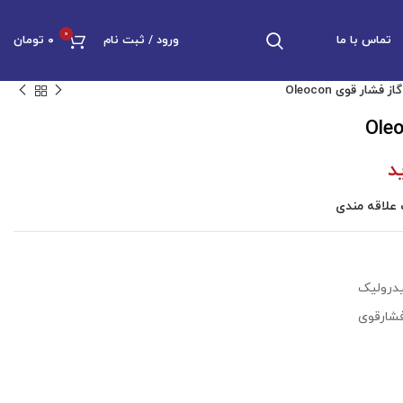
0
تماس با ما
ورود / ثبت نام
۰
تومان
ز فشار قوی Oleocon
د
علاقه مندی
درولیک
شارقوی