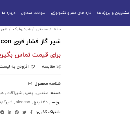
مشتریان و پروژه ها
تازه های علم و تکنولوژی
سوالات متداول
درباره ما
خانه
صنعتی
هیدرولیک
شیر گا
شیر گاز فشار قوی Oleocon
برای قیمت تماس بگیری
مقایسه
افزودن به لیست 
شناسه محصول:
101
دسته:
صنعتی
,
پمپ
,
شیرآلات
,
هی
برچسب:
1.2اینچ
,
oleocon
,
شیرگازف
اشتراک گذاری: