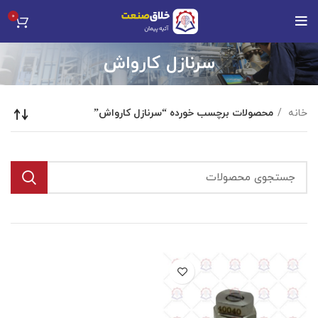
0
سرنازل کارواش
خانه
محصولات برچسب خورده “سرنازل کارواش”